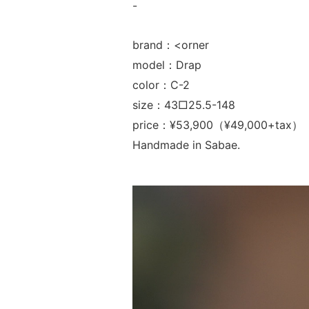
-
brand：<orner
model：Drap
color：C-2
size：43□25.5-148
price：¥53,900（¥49,000+tax）
Handmade in Sabae.