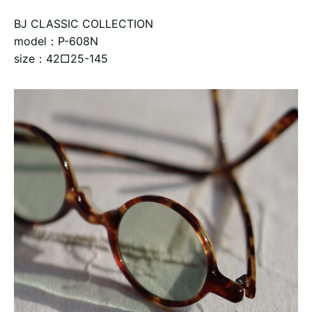
BJ CLASSIC COLLECTION
model：P-608N
size：42□25-145