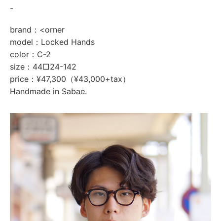
-
brand：<orner
model：Locked Hands
color：C-2
size：44□24-142
price：¥47,300（¥43,000+tax）
Handmade in Sabae.