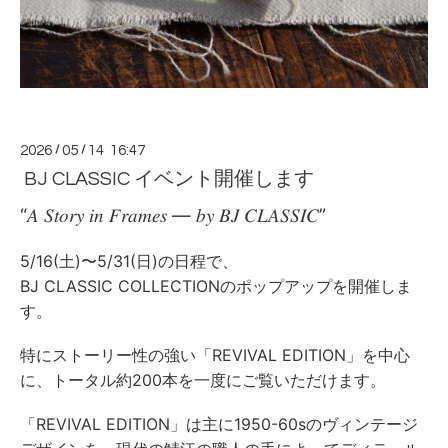
2026
/
05
/
14 16:47
BJ CLASSIC イベント開催します
“𝐴 𝑆𝑡𝑜𝑟𝑦 𝑖𝑛 𝐹𝑟𝑎𝑚𝑒𝑠 — 𝑏𝑦 𝐵𝐽 𝐶𝐿𝐴𝑆𝑆𝐼𝐶”
5/16(土)〜5/31(日)の日程で、
BJ CLASSIC COLLECTIONのポップアップを開催しま
す。
特にストーリー性の強い「REVIVAL EDITION」を中心
に、トータル約200本を一度にご覧いただけます。
「REVIVAL EDITION」は主に1950-60sのヴィンテージ