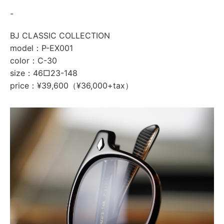
-
BJ CLASSIC COLLECTION
model：P-EX001
color：C-30
size：46□23-148
price：¥39,600（¥36,000+tax）