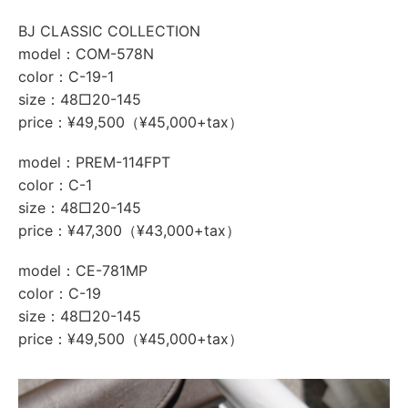
BJ CLASSIC COLLECTION
model：COM-578N
color：C-19-1
size：48□20-145
price：¥49,500（¥45,000+tax）
model：PREM-114FPT
color：C-1
size：48□20-145
price：¥47,300（¥43,000+tax）
model：CE-781MP
color：C-19
size：48□20-145
price：¥49,500（¥45,000+tax）