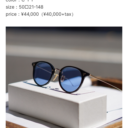
size：50□21-148
price：¥44,000（¥40,000+tax）