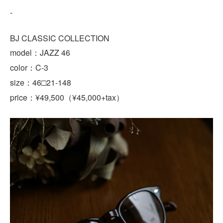
-
BJ CLASSIC COLLECTION
model：JAZZ 46
color：C-3
size：46□21-148
price
¥49,500
¥45,000+tax
：
（
）