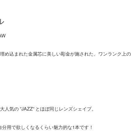
ル
2AW
に埋め込まれた金属芯に美しい彫金が施された、ワンランク上の
人気の ”JAZZ” とほぼ同じレンズシェイプ。
、自分用で欲しくなるくらい魅力的な1本です！