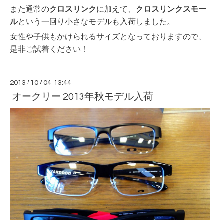
また通常の
クロスリンク
に加えて、
クロスリンクスモー
ル
という一回り小さなモデルも入荷しました。
女性や子供もかけられるサイズとなっておりますので、
是非ご試着ください！
2013
/
10
/
04 13:44
オークリー 2013年秋モデル入荷