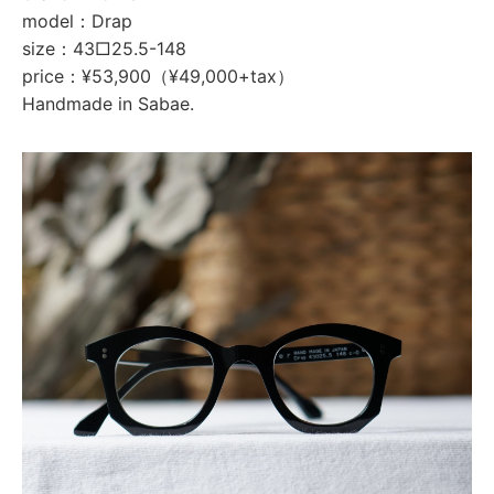
model：Drap
size：43□25.5-148
price：¥53,900（¥49,000+tax）
Handmade in Sabae.