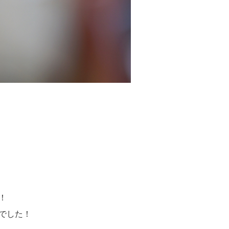
！
Cでした！