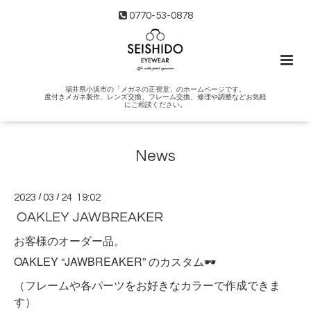
0770-53-0878
福井県小浜市の「メガネの正視堂」のホームページです。
度付きメガネ製作、レンズ交換、フレーム交換、修理や調整などお気軽
にご相談ください。
News
2023
/
03
/
24 19:02
OAKLEY JAWBREAKER
お客様のオーダー品。
OAKLEY “JAWBREAKER” のカスタム🕶
（フレームや各パーツをお好きなカラーで作成できま
す）