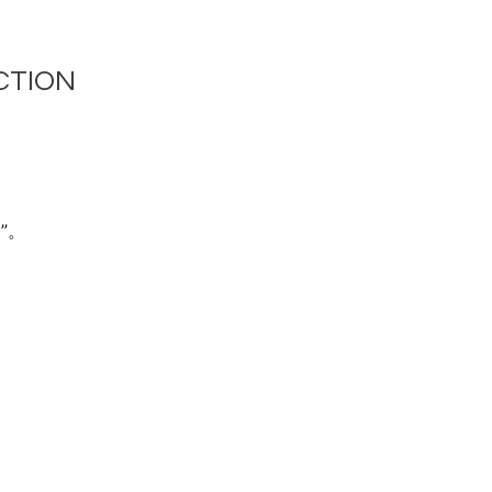
TION
”。