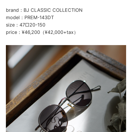
brand：BJ CLASSIC COLLECTION
model：PREM-143DT
size：47□20-150
price：¥46,200（¥42,000+tax）