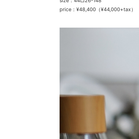
size：44□26-148
price：¥48,400（¥44,000+tax）