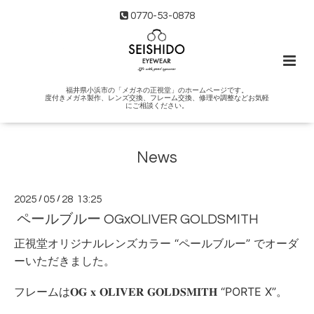
0770-53-0878
福井県小浜市の「メガネの正視堂」のホームページです。
度付きメガネ製作、レンズ交換、フレーム交換、修理や調整などお気軽
にご相談ください。
News
2025
/
05
/
28 13:25
ペールブルー OGxOLIVER GOLDSMITH
正視堂オリジナルレンズカラー “ペールブルー” でオーダ
ーいただきました。
フレームは𝐎𝐆 𝐱 𝐎𝐋𝐈𝐕𝐄𝐑 𝐆𝐎𝐋𝐃𝐒𝐌𝐈𝐓𝐇 “PORTE X”。