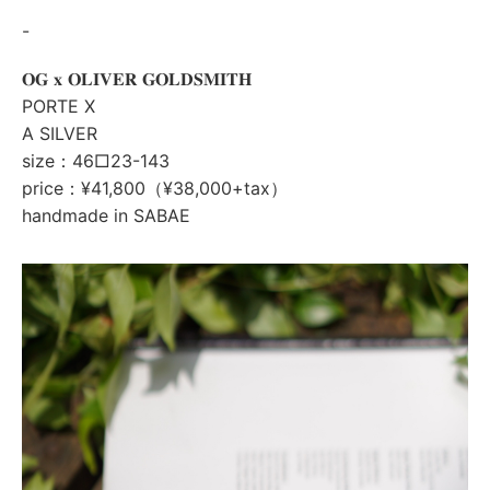
-
𝐎𝐆 𝐱 𝐎𝐋𝐈𝐕𝐄𝐑 𝐆𝐎𝐋𝐃𝐒𝐌𝐈𝐓𝐇
PORTE X
A SILVER
size：46□23-143
price：¥41,800（¥38,000+tax）
handmade in SABAE