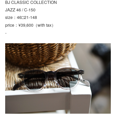
BJ CLASSIC COLLECTION
JAZZ 46 / C-150
size：46□21-148
price：¥39,600（with tax）
-