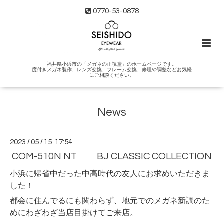
0770-53-0878
福井県小浜市の「メガネの正視堂」のホームページです。
度付きメガネ製作、レンズ交換、フレーム交換、修理や調整などお気軽
にご相談ください。
News
2023
/
05
/
15 17:54
COM-510N NT BJ CLASSIC COLLECTION
小浜に帰省中だった中高時代の友人にお求めいただきま
した！
都会に住んでるにも関わらず、地元でのメガネ新調のた
めにわざわざ当店目掛けてご来店。