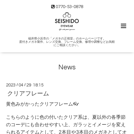
0770-53-0878
福井県小浜市の「メガネの正視堂」のホームページです。
度付きメガネ製作、レンズ交換、フレーム交換、修理や調整などお気軽
にご相談ください。
News
2023
/
04
/
29 18:15
クリアフレーム
黄色みがかったクリアフレーム👓
こちらのように色の付いたクリア系は、夏以外の各季節
のコーデにも合わせやすい上、ガラッとイメージを変え
られるアイテムとして、2本目や3本目のメガネとしてオ