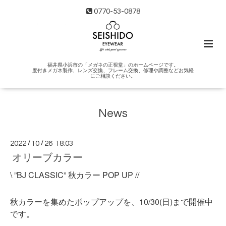
0770-53-0878
福井県小浜市の「メガネの正視堂」のホームページです。
度付きメガネ製作、レンズ交換、フレーム交換、修理や調整などお気軽
にご相談ください。
News
2022
/
10
/
26 18:03
オリーブカラー
\ ”BJ CLASSIC” 秋カラー POP UP //
秋カラーを集めたポップアップを、10/30(日)まで開催中
です。