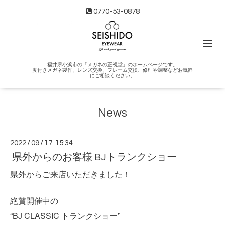
0770-53-0878
福井県小浜市の「メガネの正視堂」のホームページです。
度付きメガネ製作、レンズ交換、フレーム交換、修理や調整などお気軽
にご相談ください。
News
2022
/
09
/
17 15:34
県外からのお客様 BJトランクショー
県外からご来店いただきました！
絶賛開催中の
“BJ CLASSIC トランクショー”