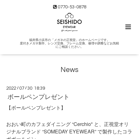
0770-53-0878
福井県小浜市の「メガネの正視堂」のホームページです。
度付きメガネ製作、レンズ交換、フレーム交換、修理や調整などお気軽
にご相談ください。
News
2022
/
07
/
30 18:39
ボールペンプレゼント
【ボールペンプレゼント】
おおい町のカフェダイニング “Cerchio" と、正視堂オリ
ジナルブランド “SOMEDAY EYEWEAR” で製作したコラ
ボボールペン。