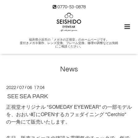
0770-53-0878
福井県小浜市の「メガネの正視堂」のホームページです。
度付きメガネ製作、レンズ交換、フレーム交換、修理や調整などお気軽
にご相談ください。
News
2022
/
07
/
06 17:04
SEE SEA PARK
正視堂オリジナル "SOMEDAY EYEWEAR" の一部モデル
を、おおい町にOPENするカフェダイニング "Cerchio"
の一角にて販売いたします。
先日、販売スペースの確認と雰囲気のチェックで、仮で