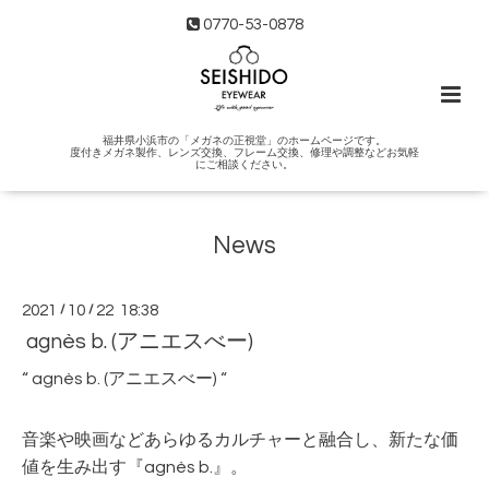
0770-53-0878
福井県小浜市の「メガネの正視堂」のホームページです。
度付きメガネ製作、レンズ交換、フレーム交換、修理や調整などお気軽
にご相談ください。
News
2021
/
10
/
22 18:38
agnès b. (アニエスべー)
“ agnès b. (アニエスべー) “
音楽や映画などあらゆるカルチャーと融合し、新たな価
値を生み出す『agnès b.』。