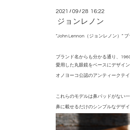
2021
09
28 16:22
/
/
ジョンレノン
“John Lennon（ジョンレノン）
ブランド名からも分かる通り、19
愛用した丸眼鏡をベースにデザイン
オノヨーコ公認のアンティークテイ
これらのモデルは鼻パッドがない一
鼻に載せるだけのシンプルなデザイ