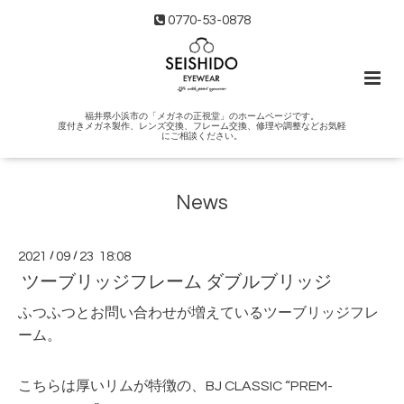
0770-53-0878
福井県小浜市の「メガネの正視堂」のホームページです。
度付きメガネ製作、レンズ交換、フレーム交換、修理や調整などお気軽
にご相談ください。
News
2021
/
09
/
23 18:08
ツーブリッジフレーム ダブルブリッジ
ふつふつとお問い合わせが増えているツーブリッジフレ
ーム。
こちらは厚いリムが特徴の、BJ CLASSIC “PREM-