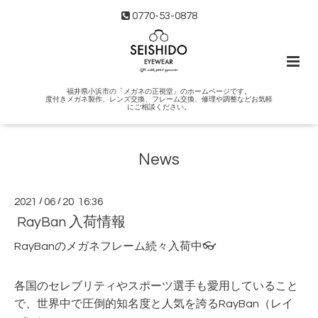
0770-53-0878
福井県小浜市の「メガネの正視堂」のホームページです。
度付きメガネ製作、レンズ交換、フレーム交換、修理や調整などお気軽
にご相談ください。
News
2021
/
06
/
20 16:36
RayBan 入荷情報
RayBanのメガネフレーム続々入荷中👓
各国のセレブリティやスポーツ選手も愛用していること
で、世界中で圧倒的知名度と人気を誇るRayBan（レイ