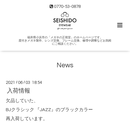
0770-53-0878
福井県小浜市の「メガネの正視堂」のホームページです。
度付きメガネ製作、レンズ交換、フレーム交換、修理や調整などお気軽
にご相談ください。
News
2021
/
06
/
03 18:54
入荷情報
欠品していた、
BJクラシック 『JAZZ』のブラックカラー
再入荷しています。