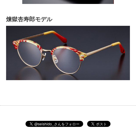
煉獄杏寿郎モデル