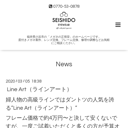
0770-53-0878
福井県小浜市の「メガネの正視堂」のホームページです。
度付きメガネ製作、レンズ交換、フレーム交換、修理や調整などお気軽
にご相談ください。
News
2020
/
03
/
05 18:38
Line Art（ラインアート）
婦人物の高級ラインではダントツの人気を誇
る”Line Art（ラインアート）”
フレーム価格で約4万円〜と決して安くないで
すが、一度ご試着いただくと多くの方が予算オ