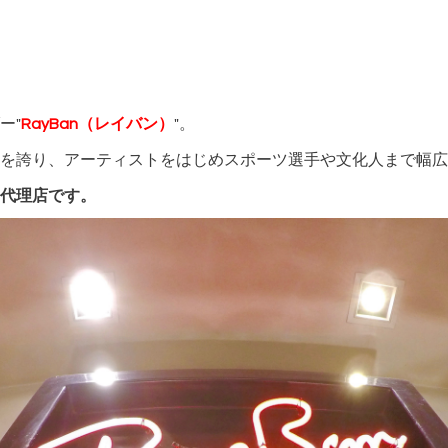
）
ー"
RayBan（レイバン）
"。
を誇り、アーティストをはじめスポーツ選手や文化人まで幅広
代理店です。