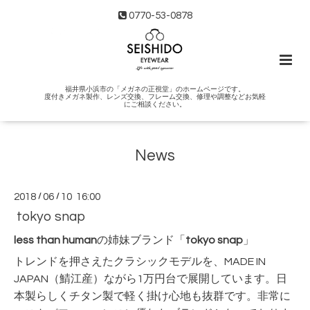
0770-53-0878
福井県小浜市の「メガネの正視堂」のホームページです。
度付きメガネ製作、レンズ交換、フレーム交換、修理や調整などお気軽
にご相談ください。
News
2018
/
06
/
10 16:00
tokyo snap
less than human
の姉妹ブランド「
tokyo snap
」
トレンドを押さえたクラシックモデルを、MADE IN
JAPAN（鯖江産）ながら1万円台で展開しています。日
本製らしくチタン製で軽く掛け心地も抜群です。非常に