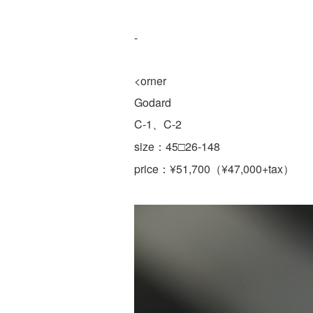
-
<orner
Godard
C-1、C-2
size：45□26-148
price
¥51,700
¥47,000+tax
：
（
）