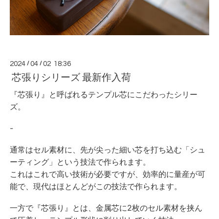
2024
/
04
/
02 18:36
芯張りシリーズ 最新作入荷
『芯張り』と呼ばれるテンプル芯にこだわったシリー
ズ。
-
通常はセル素材に、先が尖った細い芯を打ち込む「シュ
ーティング」という技法で作られます。
これはこれで高い技術が必要ですが、効率的に量産が可
能で、現代はほとんどがこの技法で作られます。
一方で『芯張り』とは、金属芯に2枚のセル素材を挟ん