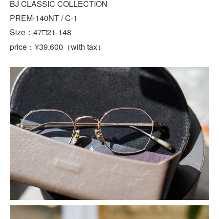
BJ CLASSIC COLLECTION
PREM-140NT / C-1
Size：47□21-148
price
¥39,600
with tax
：
（
）