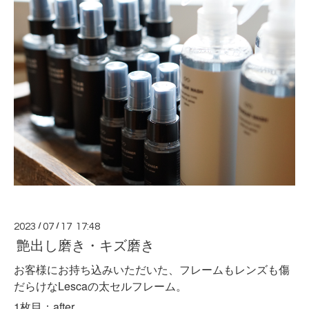
2023
/
07
/
17 17:48
艶出し磨き・キズ磨き
お客様にお持ち込みいただいた、フレームもレンズも傷
だらけなLescaの太セルフレーム。
1枚目：after