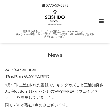
0770-53-0878
福井県小浜市の「メガネの正視堂」のホームページです。
度付きメガネ製作、レンズ交換、フレーム交換、修理や調整などお気軽
にご相談ください。
News
2017
/
03
/
06 16:05
RayBan WAYFARER
3月5日に放送された番組で、キングカズこと三浦知良さ
んがRayBan（レイバン）のWAYFARER（ウェイファー
ラー）を着用していました。
同モデルが現在1点のみございます。