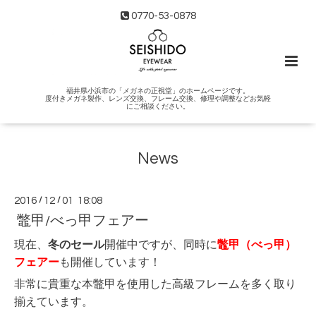
0770-53-0878
福井県小浜市の「メガネの正視堂」のホームページです。
度付きメガネ製作、レンズ交換、フレーム交換、修理や調整などお気軽
にご相談ください。
News
2016
/
12
/
01 18:08
鼈甲/べっ甲フェアー
現在、
冬のセール
開催中ですが、同時に
鼈甲（べっ甲）
フェアー
も開催しています！
非常に貴重な本鼈甲を使用した高級フレームを多く取り
揃えています。