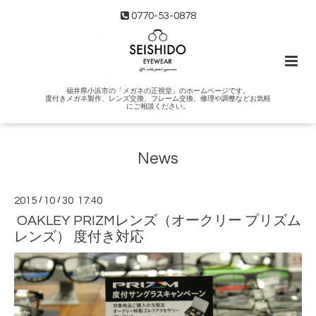
0770-53-0878
福井県小浜市の「メガネの正視堂」のホームページです。
度付きメガネ製作、レンズ交換、フレーム交換、修理や調整などお気軽
にご相談ください。
News
2015
/
10
/
30 17:40
OAKLEY PRIZMレンズ（オークリー プリズム
レンズ） 度付き対応